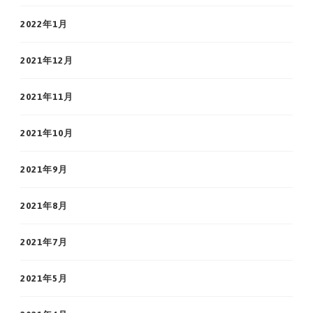
2022年1月
2021年12月
2021年11月
2021年10月
2021年9月
2021年8月
2021年7月
2021年5月