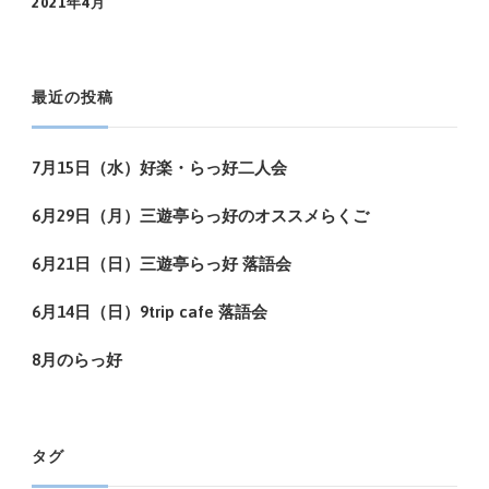
2021年4月
最近の投稿
7月15日（水）好楽・らっ好二人会
6月29日（月）三遊亭らっ好のオススメらくご
6月21日（日）三遊亭らっ好 落語会
6月14日（日）9trip cafe 落語会
8月のらっ好
タグ