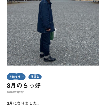
お知らせ
落語会
3月のらっ好
2026年2月28日
3月になりました。