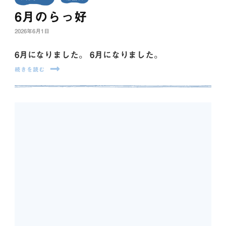
6月のらっ好
2026年6月1日
6月になりました。 6月になりました。
続きを読む