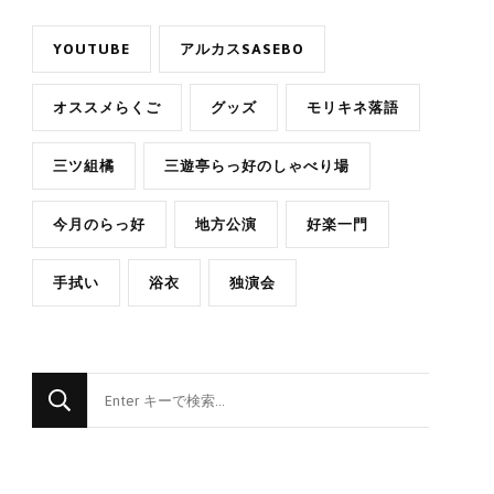
YOUTUBE
アルカスSASEBO
オススメらくご
グッズ
モリキネ落語
三ツ組橘
三遊亭らっ好のしゃべり場
今月のらっ好
地方公演
好楽一門
手拭い
浴衣
独演会
な
に
か
お