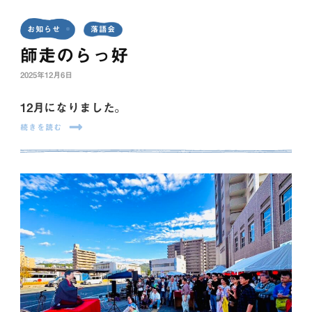
お知らせ
落語会
師走のらっ好
2025年12月6日
12月になりました。
続きを読む