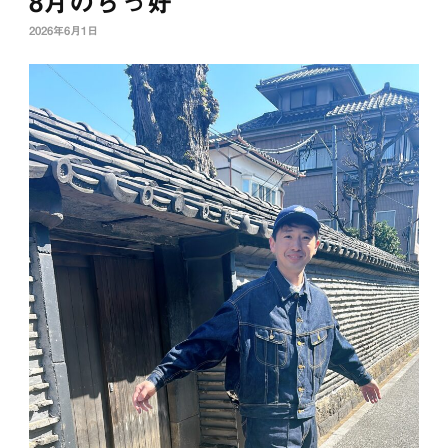
8月のらっ好
2026年6月1日