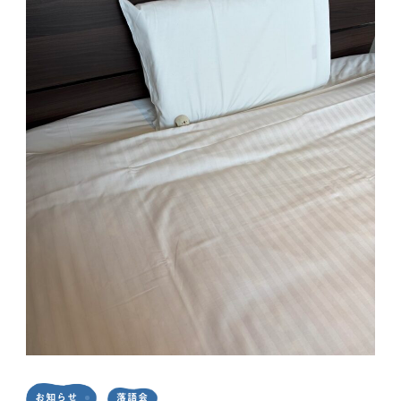
お知らせ
落語会