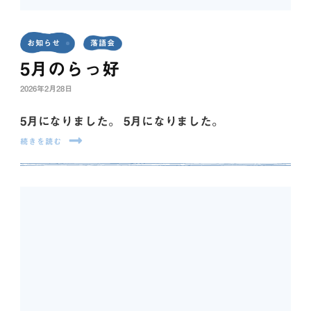
お知らせ
落語会
5月のらっ好
2026年2月28日
5月になりました。 5月になりました。
続きを読む