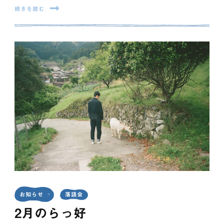
続きを読む
お知らせ
落語会
2月のらっ好