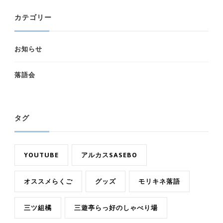
ペ
ペ
ペ
ペ
カテゴリー
ー
ー
ー
ー
ジ
お知らせ
送
ジ
ジ
ジ
落語会
り
タグ
YOUTUBE
アルカスSASEBO
オススメらくご
グッズ
モリキネ落語
三ツ組橘
三遊亭らっ好のしゃべり場