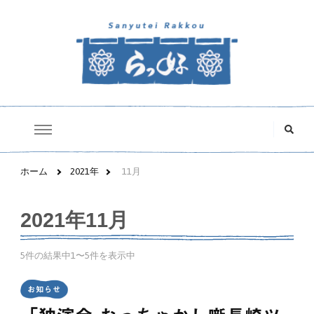
三遊亭らっ好オフィシャルサイト
な
に
か
お
探
ホーム
2021年
11月
し
で
す
2021年11月
か
?
5件の結果中1〜5件を表示中
お知らせ