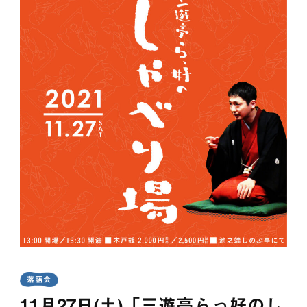
落語会
11月27日(土)「三遊亭らっ好のし