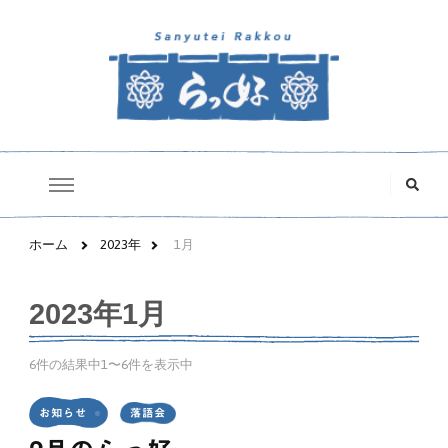
三遊亭らっ好オフィシャルサイト
な
に
か
お
探
ホーム
2023年
1月
し
で
す
2023年1月
か
?
6件の結果中1〜6件を表示中
お知らせ
落語会