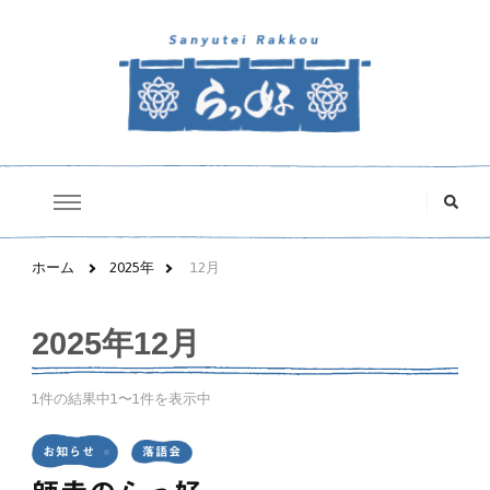
三遊亭らっ好オフィシャルサイト
な
に
か
お
探
ホーム
2025年
12月
し
で
す
2025年12月
か
?
1件の結果中1〜1件を表示中
お知らせ
落語会