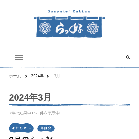
三遊亭らっ好オフィシャルサイト
な
に
か
お
探
ホーム
2024年
3月
し
で
す
2024年3月
か
?
3件の結果中1〜3件を表示中
お知らせ
落語会