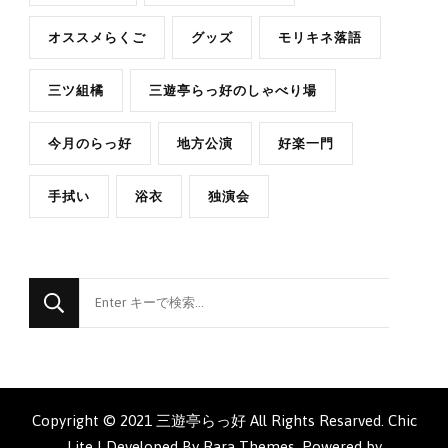
オススメらくご
グッズ
モリキネ落語
三ツ組橘
三遊亭らっ好のしゃべり場
今月のらっ好
地方公演
好楽一門
手拭い
浴衣
独演会
な
に
か
お
探
Copyright © 2021 三遊亭らっ好 All Rights Resarved. Chic
し
Lite | Developed By
Rara Themes
. Powered by