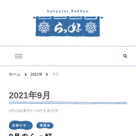
三遊亭らっ好オフィシャルサイト
な
に
か
お
探
ホーム
2021年
9月
し
で
す
2021年9月
か
?
6件の結果中1〜6件を表示中
お知らせ
落語会