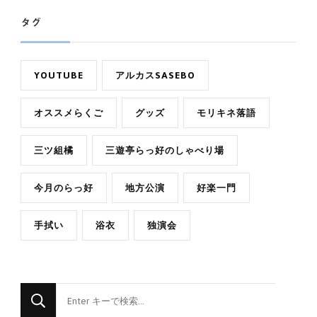
タグ
YOUTUBE
アルカスSASEBO
オススメらくご
グッズ
モリキネ落語
三ツ組橘
三遊亭らっ好のしゃべり場
今月のらっ好
地方公演
好楽一門
手拭い
浴衣
独演会
な
に