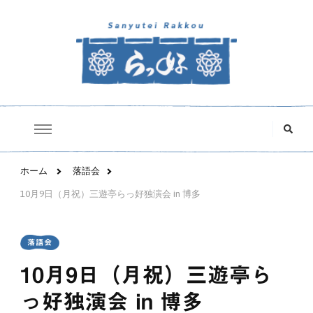
三遊亭らっ好オフィシャルサイト
な
に
か
お
探
ホーム
落語会
し
で
10月9日（月祝）三遊亭らっ好独演会 in 博多
す
か
?
落語会
10月9日（月祝）三遊亭ら
っ好独演会 in 博多