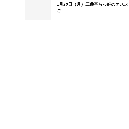
1月29日（月）三遊亭らっ好のオス
ご