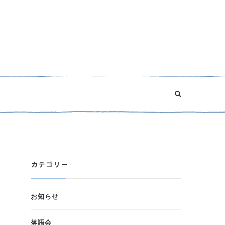
な
に
か
お
探
し
で
す
か
?
カテゴリー
お知らせ
落語会