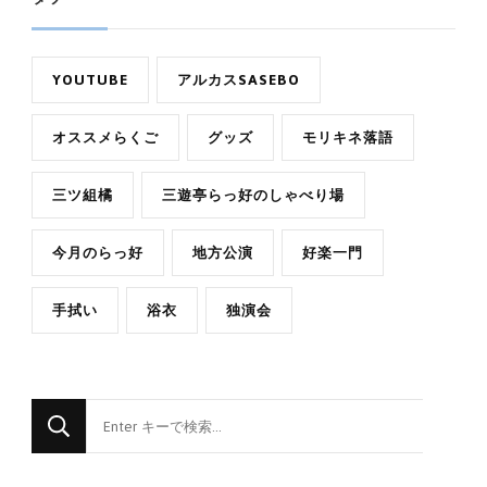
YOUTUBE
アルカスSASEBO
オススメらくご
グッズ
モリキネ落語
三ツ組橘
三遊亭らっ好のしゃべり場
今月のらっ好
地方公演
好楽一門
手拭い
浴衣
独演会
な
に
か