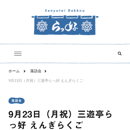
三遊亭らっ好オフィシャルサイト
な
に
か
お
探
ホーム
落語会
し
で
9月23日（月祝）三遊亭らっ好 えんぎらくご
す
か
?
落語会
9月23日（月祝）三遊亭ら
っ好 えんぎらくご