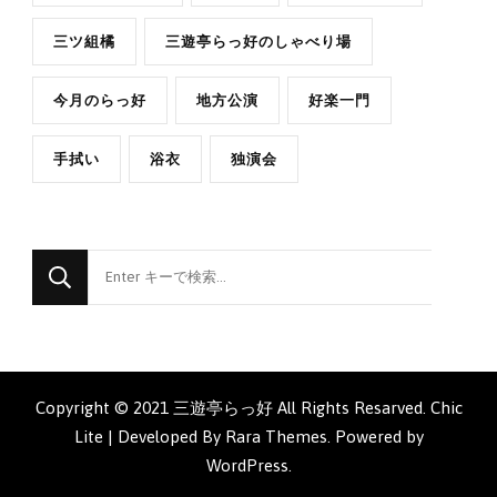
三ツ組橘
三遊亭らっ好のしゃべり場
今月のらっ好
地方公演
好楽一門
手拭い
浴衣
独演会
な
に
か
お
探
Copyright © 2021 三遊亭らっ好 All Rights Resarved. Chic
し
Lite | Developed By
Rara Themes
. Powered by
で
WordPress
.
す