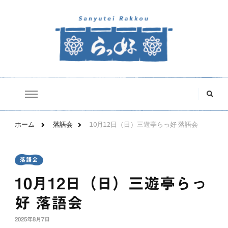
三遊亭らっ好オフィシャルサイト
な
に
か
お
探
ホーム
落語会
10月12日（日）三遊亭らっ好 落語会
し
で
す
か
落語会
?
10月12日（日）三遊亭らっ
好 落語会
2025年8月7日