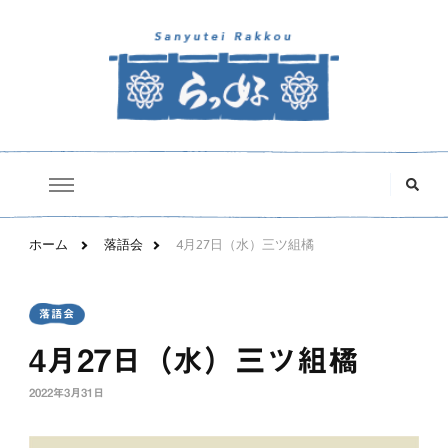
三遊亭らっ好オフィシャルサイト
な
に
か
お
探
ホーム
落語会
4月27日（水）三ツ組橘
し
で
す
か
落語会
?
4月27日（水）三ツ組橘
2022年3月31日